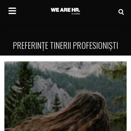
PREFERINȚE TINERII PROFESIONIȘTI