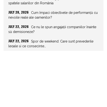
spatele salariilor din România
JULY 28, 2026
Cum împaci obiectivele de performanță cu
nevoile reale ale oamenilor?
JULY 22, 2026
Ce nu le spun angajații companiilor înainte
să demisioneze?
JULY 22, 2026
Spor de weekend: Care sunt prevederile
legale și ce consecințe…
JULY 21, 2026
Unghiurile moarte ale leadershipului: ce nu
vezi la tine îți…
JULY 20, 2026
Joburile scad, aplicările explodează!
Record istoric pe piața muncii
JULY 20, 2026
Cum să stai departe de telefon în vacanță
JULY 19, 2026
Cum ar trebui să gestionezi concediile
pentru a motiva echipa